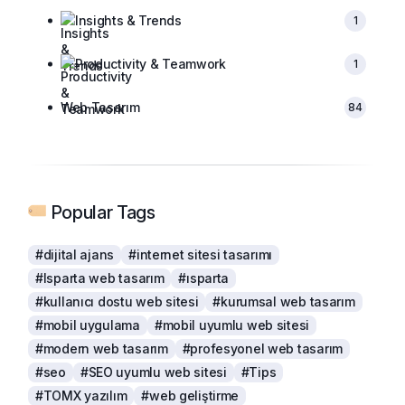
Insights & Trends
1
Productivity & Teamwork
1
Web Tasarım
84
Popular Tags
#dijital ajans
#internet sitesi tasarımı
#Isparta web tasarım
#ısparta
#kullanıcı dostu web sitesi
#kurumsal web tasarım
#mobil uygulama
#mobil uyumlu web sitesi
#modern web tasarım
#profesyonel web tasarım
#seo
#SEO uyumlu web sitesi
#Tips
#TOMX yazılım
#web geliştirme