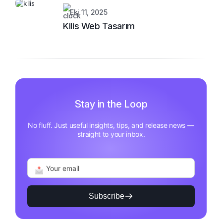
Eki 11, 2025
Kilis Web Tasarım
Stay in the Loop
No fluff. Just useful insights, tips, and release news —
straight to your inbox.
Subscribe