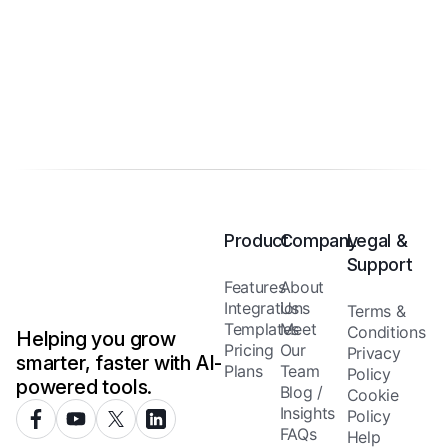
Product
Company
Legal &
Support
Features
About
Integrations
Us
Terms &
Templates
Meet
Conditions
Helping you grow
Pricing
Our
Privacy
smarter, faster with AI-
Plans
Team
Policy
powered tools.
Blog /
Cookie
Insights
Policy
FAQs
Help