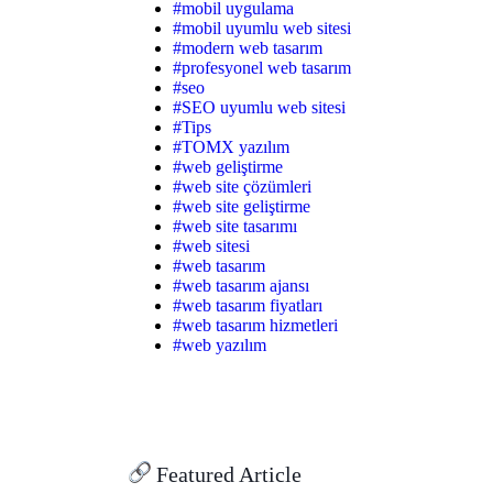
#mobil uygulama
#mobil uyumlu web sitesi
#modern web tasarım
#profesyonel web tasarım
#seo
#SEO uyumlu web sitesi
#Tips
#TOMX yazılım
#web geliştirme
#web site çözümleri
#web site geliştirme
#web site tasarımı
#web sitesi
#web tasarım
#web tasarım ajansı
#web tasarım fiyatları
#web tasarım hizmetleri
#web yazılım
Featured Article