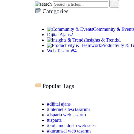
Categories
Community & Event
Dijital Ajans
2
Insights & Trends
1
Productivity & 
Web Tasarım
84
Popular Tags
#dijital ajans
#internet sitesi tasarımı
#Isparta web tasarım
#ısparta
#kullanıcı dostu web sitesi
#kurumsal web tasarım