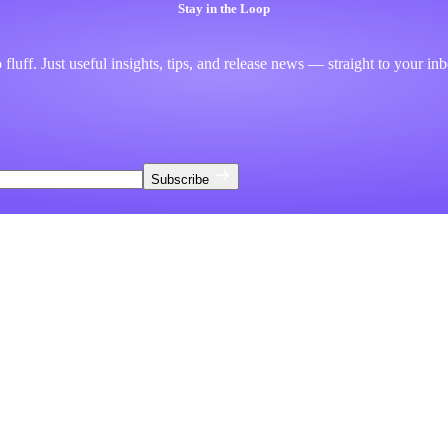
Stay in the Loop
fluff. Just useful insights, tips, and release news — straight to your in
Subscribe