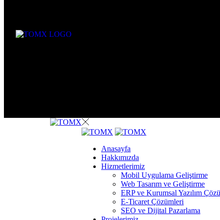
Anasayfa
Hakkımızda
Hizmetlerimiz
Mobil Uygulama Geliştirme
Web Tasarım ve Geliştirme
ERP ve Kurumsal Yazılım Çözü
E-Ticaret Çözümleri
SEO ve Dijital Pazarlama
Projelerimiz