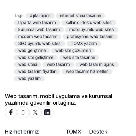
Tags:
dijital ajans
internet sitesi tasarımı
Isparta web tasarım
kullanıcı dostu web sitesi
kurumsal web tasarım
mobil uyumlu web sitesi
modern web tasarım
profesyonel web tasarım
SEO uyumlu web sitesi
TOMX yazılım
web geliştirme
web site çözümleri
web site geliştirme
web site tasarımı
web sitesi
web tasarım
web tasarım ajansı
web tasarım fiyatları
web tasarım hizmetleri
web yazılım
Web tasarım, mobil uygulama ve kurumsal
yazılımda güvenilir ortağınız.
Hizmetlerimiz
TOMX
Destek