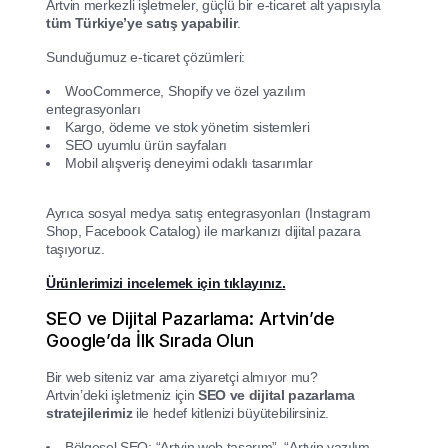
Artvin merkezli işletmeler, güçlü bir e-ticaret alt yapısıyla
tüm Türkiye’ye satış yapabilir
.
Sunduğumuz e-ticaret çözümleri:
WooCommerce, Shopify ve özel yazılım
entegrasyonları
Kargo, ödeme ve stok yönetim sistemleri
SEO uyumlu ürün sayfaları
Mobil alışveriş deneyimi odaklı tasarımlar
Ayrıca sosyal medya satış entegrasyonları (Instagram
Shop, Facebook Catalog) ile markanızı dijital pazara
taşıyoruz.
Ürünlerimizi incelemek için tıklayınız.
SEO ve Dijital Pazarlama: Artvin’de
Google’da İlk Sırada Olun
Bir web siteniz var ama ziyaretçi almıyor mu?
Artvin’deki işletmeniz için
SEO ve dijital pazarlama
stratejilerimiz
ile hedef kitlenizi büyütebilirsiniz.
Bölgesel SEO: “Artvin web tasarım”, “Artvin yazılım