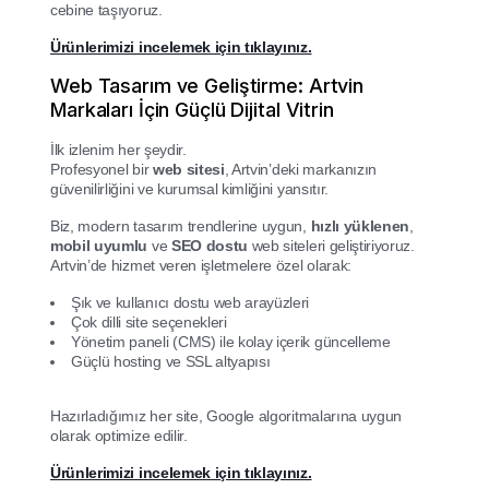
cebine taşıyoruz.
Ürünlerimizi incelemek için tıklayınız.
Web Tasarım ve Geliştirme: Artvin
Markaları İçin Güçlü Dijital Vitrin
İlk izlenim her şeydir.
Profesyonel bir
web sitesi
, Artvin’deki markanızın
güvenilirliğini ve kurumsal kimliğini yansıtır.
Biz, modern tasarım trendlerine uygun,
hızlı yüklenen
,
mobil uyumlu
ve
SEO dostu
web siteleri geliştiriyoruz.
Artvin’de hizmet veren işletmelere özel olarak:
Şık ve kullanıcı dostu web arayüzleri
Çok dilli site seçenekleri
Yönetim paneli (CMS) ile kolay içerik güncelleme
Güçlü hosting ve SSL altyapısı
Hazırladığımız her site, Google algoritmalarına uygun
olarak optimize edilir.
Ürünlerimizi incelemek için tıklayınız.