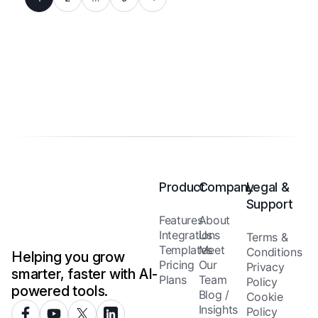
Product
Company
Legal &
Support
Features
About
Integrations
Us
Terms &
Templates
Meet
Conditions
Helping you grow
Pricing
Our
Privacy
smarter, faster with AI-
Plans
Team
Policy
powered tools.
Blog /
Cookie
Insights
Policy