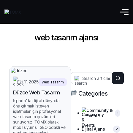
web tasarım ajansı
Eki 11,2025
Web Tasarım
Düzce Web Tasarım
Categories
Isparta’da dijital dünyada
öne çıkmak isteyen
Community &
işletmeler için profesyonel
1
Events
web tasarım çözümleri
sunuyoruz. TOMX olarak
mobil uyumlu, SEO odaklı ve
Dijital Ajans
2
modern tasarımlarla