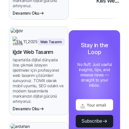
Kilis Web
markanızın dijital gücünü
artırıyoruz.
Tasarım
Devamını Oku
Eki 11,2025
Web Tasarım
Stay in the
Loop
Iğdır Web Tasarım
Isparta’da dijital dünyada
No fluff. Just useful
öne çıkmak isteyen
insights, tips, and
işletmeler için profesyonel
release news —
web tasarım çözümleri
straight to your
sunuyoruz. TOMX olarak
inbox.
mobil uyumlu, SEO odaklı ve
modern tasarımlarla
markanızın dijital gücünü
artırıyoruz.
Devamını Oku
Subscribe