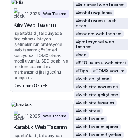
#kurumsal web tasarım
#mobil uygulama
Eki 11,2025
Web Tasarım
#mobil uyumlu web
Kilis Web Tasarım
sitesi
Isparta’da dijital dünyada
#modern web tasarım
öne çıkmak isteyen
#profesyonel web
işletmeler için profesyonel
tasarım
web tasarım çözümleri
#seo
sunuyoruz. TOMX olarak
mobil uyumlu, SEO odaklı ve
#SEO uyumlu web sitesi
modern tasarımlarla
#Tips
#TOMX yazılım
markanızın dijital gücünü
artırıyoruz.
#web geliştirme
Devamını Oku
#web site çözümleri
#web site geliştirme
#web site tasarımı
#web sitesi
Eki 11,2025
Web Tasarım
#web tasarım
Karabük Web Tasarım
#web tasarım ajansı
#web tasarım fiyatları
Isparta’da dijital dünyada