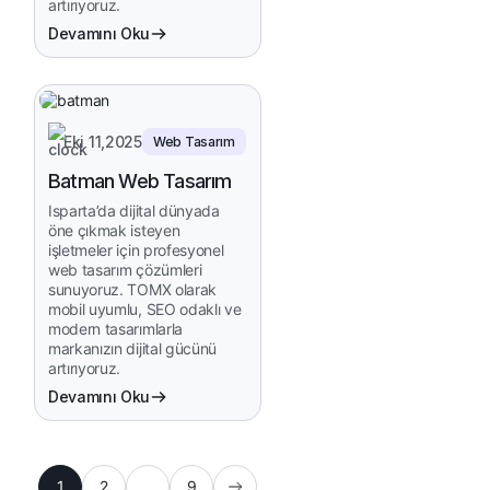
artırıyoruz.
Devamını Oku
Eki 11,2025
Web Tasarım
Batman Web Tasarım
Isparta’da dijital dünyada
öne çıkmak isteyen
işletmeler için profesyonel
web tasarım çözümleri
sunuyoruz. TOMX olarak
mobil uyumlu, SEO odaklı ve
modern tasarımlarla
markanızın dijital gücünü
artırıyoruz.
Devamını Oku
1
2
…
9