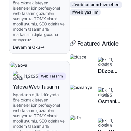
öne çıkmak isteyen
#web tasarım hizmetleri
işletmeler için profesyonel
#web yazılım
web tasarım çözümleri
sunuyoruz. TOMX olarak
mobil uyumlu, SEO odaklı ve
modern tasarımlarla
markanızın dijital gücünü
artırıyoruz.
Featured Article
Devamını Oku
Eki 11,
2025
Düzce
Eki 11,2025
Web Tasarım
Web
Tasarım
Yalova Web Tasarım
Eki 11,
Isparta’da dijital dünyada
2025
öne çıkmak isteyen
Osmaniye
işletmeler için profesyonel
Web
web tasarım çözümleri
Tasarım
sunuyoruz. TOMX olarak
Eki 11,
mobil uyumlu, SEO odaklı ve
2025
modern tasarımlarla