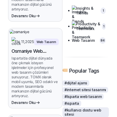
markanızın dijital gücünü
Insights &
artırıyoruz.
1
Trends
Devamını Oku
Productivity &
1
Teamwork
Web Tasarım
84
Eki 11,2025
Web Tasarım
Osmaniye Web
Tasarım
Isparta’da dijital dünyada
öne çıkmak isteyen
işletmeler için profesyonel
Popular Tags
web tasarım çözümleri
sunuyoruz. TOMX olarak
mobil uyumlu, SEO odaklı ve
#dijital ajans
modern tasarımlarla
#internet sitesi tasarımı
markanızın dijital gücünü
artırıyoruz.
#Isparta web tasarım
Devamını Oku
#ısparta
#kullanıcı dostu web
sitesi