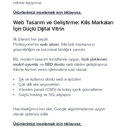
cebine taşıyoruz.
Ürünlerimizi incelemek için tıklayınız.
Web Tasarım ve Geliştirme: Kilis Markaları
İçin Güçlü Dijital Vitrin
İlk izlenim her şeydir.
Profesyonel bir
web sitesi
, Kilis’teki markanızın
güvenilirliğini ve kurumsal kimliğini yansıtır.
Biz, modern tasarım trendlerine uygun,
hızlı yüklenen
,
mobil uyumlu
ve
SEO dostu
web siteleri geliştiriyoruz.
Kilis’te hizmet veren işletmelere özel olarak:
Şık ve kullanıcı dostu web arayüzleri
Çok dilli site seçenekleri
Yönetim paneli (CMS) ile kolay içerik güncelleme
Güçlü hosting ve SSL altyapısı
Hazırladığımız her site, Google algoritmalarına uygun
olarak optimize edilir.
Ürünlerimizi incelemek için tıklayınız.