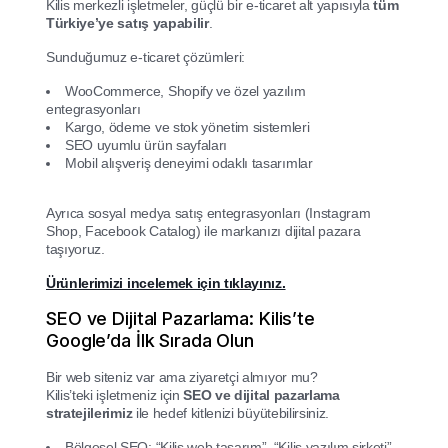
Kilis merkezli işletmeler, güçlü bir e-ticaret alt yapısıyla
tüm
Türkiye’ye satış yapabilir
.
Sunduğumuz e-ticaret çözümleri:
WooCommerce, Shopify ve özel yazılım
entegrasyonları
Kargo, ödeme ve stok yönetim sistemleri
SEO uyumlu ürün sayfaları
Mobil alışveriş deneyimi odaklı tasarımlar
Ayrıca sosyal medya satış entegrasyonları (Instagram
Shop, Facebook Catalog) ile markanızı dijital pazara
taşıyoruz.
Ürünlerimizi incelemek için tıklayınız.
SEO ve Dijital Pazarlama: Kilis’te
Google’da İlk Sırada Olun
Bir web siteniz var ama ziyaretçi almıyor mu?
Kilis’teki işletmeniz için
SEO ve dijital pazarlama
stratejilerimiz
ile hedef kitlenizi büyütebilirsiniz.
Bölgesel SEO: “Kilis web tasarım”, “Kilis yazılım şirketi”