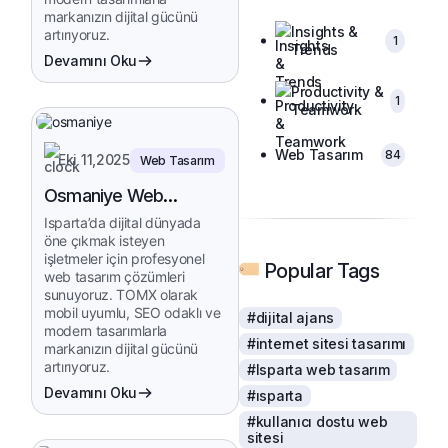
markanızın dijital gücünü
Insights &
artırıyoruz.
1
Trends
Devamını Oku
Productivity &
1
Teamwork
Web Tasarım
84
Eki 11,2025
Web Tasarım
Osmaniye Web
Tasarım
Isparta’da dijital dünyada
öne çıkmak isteyen
işletmeler için profesyonel
Popular Tags
web tasarım çözümleri
sunuyoruz. TOMX olarak
mobil uyumlu, SEO odaklı ve
#dijital ajans
modern tasarımlarla
#internet sitesi tasarımı
markanızın dijital gücünü
artırıyoruz.
#Isparta web tasarım
Devamını Oku
#ısparta
#kullanıcı dostu web
sitesi