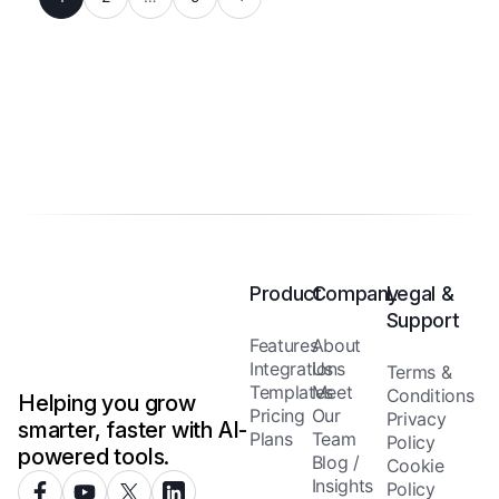
Product
Company
Legal &
Support
Features
About
Integrations
Us
Terms &
Templates
Meet
Conditions
Helping you grow
Pricing
Our
Privacy
smarter, faster with AI-
Plans
Team
Policy
powered tools.
Blog /
Cookie
Insights
Policy