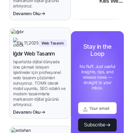
Kilis Web
markanızın dijital gücünü
artırıyoruz.
Tasarım
Devamını Oku
Eki 11,2025
Web Tasarım
Stay in the
Loop
Iğdır Web Tasarım
Isparta’da dijital dünyada
No fluff. Just useful
öne çıkmak isteyen
insights, tips, and
işletmeler için profesyonel
release news —
web tasarım çözümleri
straight to your
sunuyoruz. TOMX olarak
inbox.
mobil uyumlu, SEO odaklı ve
modern tasarımlarla
markanızın dijital gücünü
artırıyoruz.
Devamını Oku
Subscribe