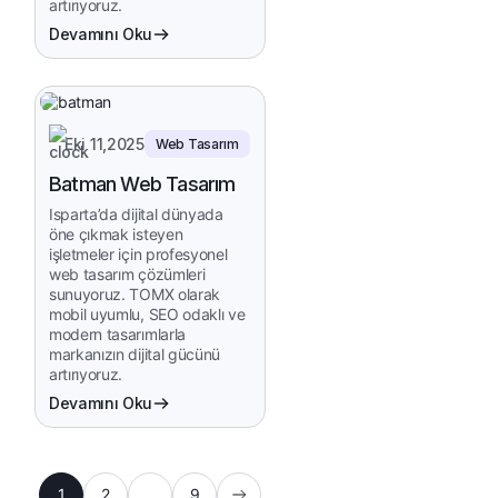
artırıyoruz.
Devamını Oku
Eki 11,2025
Web Tasarım
Batman Web Tasarım
Isparta’da dijital dünyada
öne çıkmak isteyen
işletmeler için profesyonel
web tasarım çözümleri
sunuyoruz. TOMX olarak
mobil uyumlu, SEO odaklı ve
modern tasarımlarla
markanızın dijital gücünü
artırıyoruz.
Devamını Oku
1
2
…
9