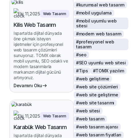
#kurumsal web tasarım
#mobil uygulama
Eki 11,2025
Web Tasarım
#mobil uyumlu web
Kilis Web Tasarım
sitesi
Isparta’da dijital dünyada
#modern web tasarım
öne çıkmak isteyen
#profesyonel web
işletmeler için profesyonel
tasarım
web tasarım çözümleri
#seo
sunuyoruz. TOMX olarak
mobil uyumlu, SEO odaklı ve
#SEO uyumlu web sitesi
modern tasarımlarla
#Tips
#TOMX yazılım
markanızın dijital gücünü
artırıyoruz.
#web geliştirme
Devamını Oku
#web site çözümleri
#web site geliştirme
#web site tasarımı
#web sitesi
Eki 11,2025
Web Tasarım
#web tasarım
Karabük Web Tasarım
#web tasarım ajansı
#web tasarım fiyatları
Isparta’da dijital dünyada