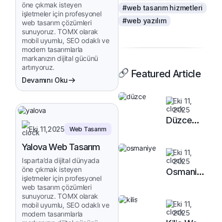
öne çıkmak isteyen
#web tasarım hizmetleri
işletmeler için profesyonel
#web yazılım
web tasarım çözümleri
sunuyoruz. TOMX olarak
mobil uyumlu, SEO odaklı ve
modern tasarımlarla
markanızın dijital gücünü
artırıyoruz.
Featured Article
Devamını Oku
Eki 11,
2025
Düzce
Eki 11,2025
Web Tasarım
Web
Tasarım
Yalova Web Tasarım
Eki 11,
Isparta’da dijital dünyada
2025
öne çıkmak isteyen
Osmaniye
işletmeler için profesyonel
Web
web tasarım çözümleri
Tasarım
sunuyoruz. TOMX olarak
Eki 11,
mobil uyumlu, SEO odaklı ve
2025
modern tasarımlarla