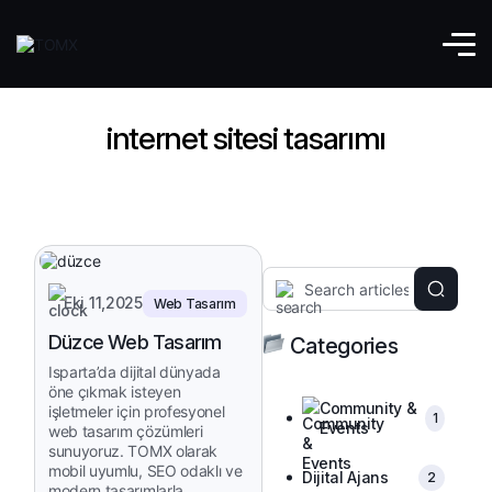
internet sitesi tasarımı
Eki 11,2025
Web Tasarım
Düzce Web Tasarım
Categories
Isparta’da dijital dünyada
öne çıkmak isteyen
Community &
işletmeler için profesyonel
1
Events
web tasarım çözümleri
sunuyoruz. TOMX olarak
mobil uyumlu, SEO odaklı ve
Dijital Ajans
2
modern tasarımlarla