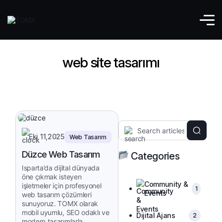
web site tasarımı
Eki 11,2025
Web Tasarım
Düzce Web Tasarım
Categories
Isparta’da dijital dünyada
öne çıkmak isteyen
Community &
işletmeler için profesyonel
1
Events
web tasarım çözümleri
sunuyoruz. TOMX olarak
mobil uyumlu, SEO odaklı ve
Dijital Ajans
2
modern tasarımlarla