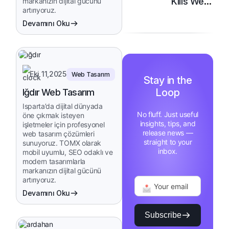
Kilis Web
markanızın dijital gücünü
artırıyoruz.
Tasarım
Devamını Oku
Eki 11,2025
Web Tasarım
Stay in the
Loop
Iğdır Web Tasarım
Isparta’da dijital dünyada
No fluff. Just useful
öne çıkmak isteyen
insights, tips, and
işletmeler için profesyonel
release news —
web tasarım çözümleri
straight to your
sunuyoruz. TOMX olarak
inbox.
mobil uyumlu, SEO odaklı ve
modern tasarımlarla
markanızın dijital gücünü
artırıyoruz.
Devamını Oku
Subscribe