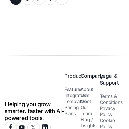
Product
Company
Legal &
Support
Features
About
Integrations
Us
Terms &
Templates
Meet
Conditions
Helping you grow
Pricing
Our
Privacy
smarter, faster with AI-
Plans
Team
Policy
powered tools.
Blog /
Cookie
Insights
Policy