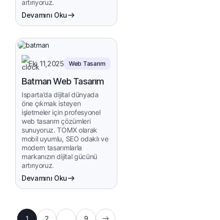
artırıyoruz.
Devamını Oku
Eki 11,2025
Web Tasarım
Batman Web Tasarım
Isparta’da dijital dünyada
öne çıkmak isteyen
işletmeler için profesyonel
web tasarım çözümleri
sunuyoruz. TOMX olarak
mobil uyumlu, SEO odaklı ve
modern tasarımlarla
markanızın dijital gücünü
artırıyoruz.
Devamını Oku
1
2
…
9