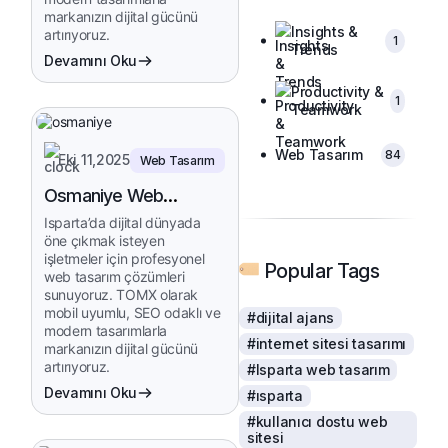
markanızın dijital gücünü
Insights &
artırıyoruz.
1
Trends
Devamını Oku
Productivity &
1
Teamwork
Web Tasarım
84
Eki 11,2025
Web Tasarım
Osmaniye Web
Tasarım
Isparta’da dijital dünyada
öne çıkmak isteyen
işletmeler için profesyonel
Popular Tags
web tasarım çözümleri
sunuyoruz. TOMX olarak
mobil uyumlu, SEO odaklı ve
#dijital ajans
modern tasarımlarla
#internet sitesi tasarımı
markanızın dijital gücünü
artırıyoruz.
#Isparta web tasarım
Devamını Oku
#ısparta
#kullanıcı dostu web
sitesi