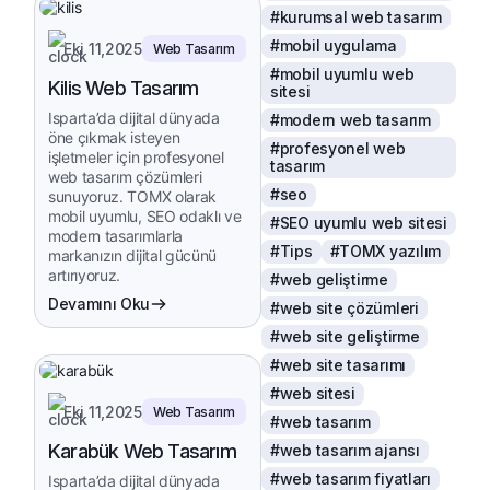
#kurumsal web tasarım
#mobil uygulama
Eki 11,2025
Web Tasarım
#mobil uyumlu web
Kilis Web Tasarım
sitesi
Isparta’da dijital dünyada
#modern web tasarım
öne çıkmak isteyen
#profesyonel web
işletmeler için profesyonel
tasarım
web tasarım çözümleri
#seo
sunuyoruz. TOMX olarak
mobil uyumlu, SEO odaklı ve
#SEO uyumlu web sitesi
modern tasarımlarla
#Tips
#TOMX yazılım
markanızın dijital gücünü
artırıyoruz.
#web geliştirme
Devamını Oku
#web site çözümleri
#web site geliştirme
#web site tasarımı
#web sitesi
Eki 11,2025
Web Tasarım
#web tasarım
Karabük Web Tasarım
#web tasarım ajansı
#web tasarım fiyatları
Isparta’da dijital dünyada