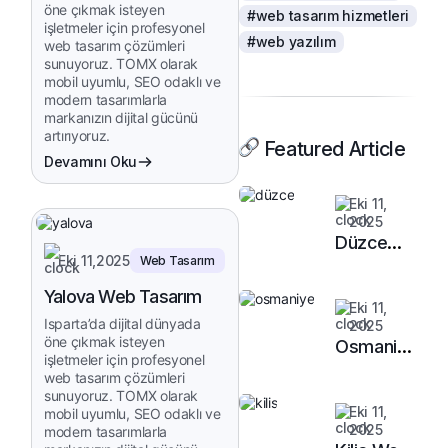
öne çıkmak isteyen
#web tasarım hizmetleri
işletmeler için profesyonel
#web yazılım
web tasarım çözümleri
sunuyoruz. TOMX olarak
mobil uyumlu, SEO odaklı ve
modern tasarımlarla
markanızın dijital gücünü
artırıyoruz.
Featured Article
Devamını Oku
Eki 11,
2025
Düzce
Eki 11,2025
Web Tasarım
Web
Tasarım
Yalova Web Tasarım
Eki 11,
Isparta’da dijital dünyada
2025
öne çıkmak isteyen
Osmaniye
işletmeler için profesyonel
Web
web tasarım çözümleri
Tasarım
sunuyoruz. TOMX olarak
Eki 11,
mobil uyumlu, SEO odaklı ve
2025
modern tasarımlarla