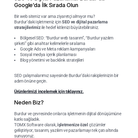
Google’da İlk Sırada Olun
Bir web siteniz var ama ziyaretçi almıyor mu?
Burdur’daki işletmeniz için
SEO ve dijital pazarlama
stratejilerimiz
ile hedef kitlenizi büyütebilirsiniz.
Bölgesel SEO: “Burdur web tasarım”, “Burdur yazılım
şirketi” gibi anahtar kelimelerle sıralama
Google Ads ve Meta reklam kampanyaları
Sosyal medya içerik planlaması
Blog yönetimi ve backlink stratejileri
SEO çalışmalarımız sayesinde Burdur’daki rakiplerinizin bir
adım önüne geçin.
Ürünlerimizi incelemek için tıklayınız.
Neden Biz?
Burdur ve çevresinde onlarca işletmenin dijital dönüşümüne
katkı sağladık.
TOMX Software olarak,
işletmenize özel
çözümler
geliştiriyor; tasarım, yazılım ve pazarlamayı tek çatı altında
sunuyoruz.