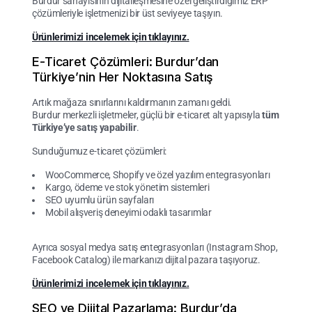
Burdur sanayisinin dijitalleşmesine özel geliştirdiğimiz ERP
çözümleriyle işletmenizi bir üst seviyeye taşıyın.
Ürünlerimizi incelemek için tıklayınız.
E-Ticaret Çözümleri: Burdur’dan
Türkiye’nin Her Noktasına Satış
Artık mağaza sınırlarını kaldırmanın zamanı geldi.
Burdur merkezli işletmeler, güçlü bir e-ticaret alt yapısıyla
tüm
Türkiye’ye satış yapabilir
.
Sunduğumuz e-ticaret çözümleri:
WooCommerce, Shopify ve özel yazılım entegrasyonları
Kargo, ödeme ve stok yönetim sistemleri
SEO uyumlu ürün sayfaları
Mobil alışveriş deneyimi odaklı tasarımlar
Ayrıca sosyal medya satış entegrasyonları (Instagram Shop,
Facebook Catalog) ile markanızı dijital pazara taşıyoruz.
Ürünlerimizi incelemek için tıklayınız.
SEO ve Dijital Pazarlama: Burdur’da