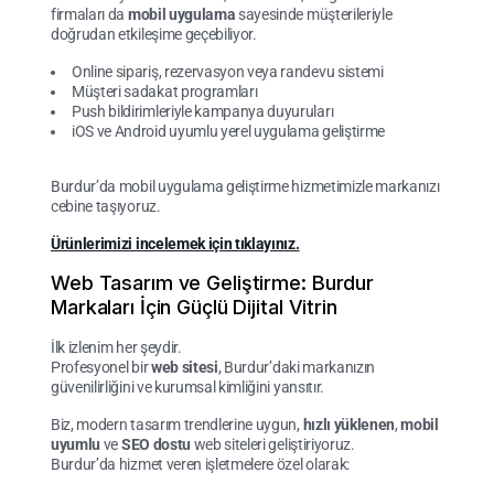
firmaları da
mobil uygulama
sayesinde müşterileriyle
doğrudan etkileşime geçebiliyor.
Online sipariş, rezervasyon veya randevu sistemi
Müşteri sadakat programları
Push bildirimleriyle kampanya duyuruları
iOS ve Android uyumlu yerel uygulama geliştirme
Burdur’da mobil uygulama geliştirme hizmetimizle markanızı
cebine taşıyoruz.
Ürünlerimizi incelemek için tıklayınız.
Web Tasarım ve Geliştirme: Burdur
Markaları İçin Güçlü Dijital Vitrin
İlk izlenim her şeydir.
Profesyonel bir
web sitesi
, Burdur’daki markanızın
güvenilirliğini ve kurumsal kimliğini yansıtır.
Biz, modern tasarım trendlerine uygun,
hızlı yüklenen
,
mobil
uyumlu
ve
SEO dostu
web siteleri geliştiriyoruz.
Burdur’da hizmet veren işletmelere özel olarak: