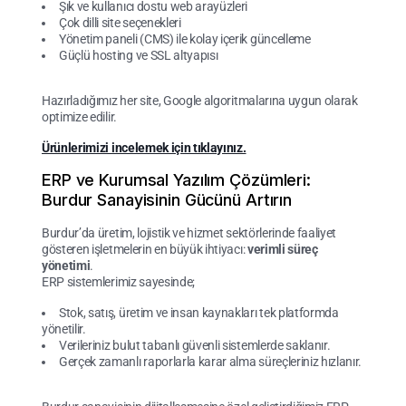
Şık ve kullanıcı dostu web arayüzleri
Çok dilli site seçenekleri
Yönetim paneli (CMS) ile kolay içerik güncelleme
Güçlü hosting ve SSL altyapısı
Hazırladığımız her site, Google algoritmalarına uygun olarak
optimize edilir.
Ürünlerimizi incelemek için tıklayınız.
ERP ve Kurumsal Yazılım Çözümleri:
Burdur Sanayisinin Gücünü Artırın
Burdur’da üretim, lojistik ve hizmet sektörlerinde faaliyet
gösteren işletmelerin en büyük ihtiyacı:
verimli süreç
yönetimi
.
ERP sistemlerimiz sayesinde;
Stok, satış, üretim ve insan kaynakları tek platformda
yönetilir.
Verileriniz bulut tabanlı güvenli sistemlerde saklanır.
Gerçek zamanlı raporlarla karar alma süreçleriniz hızlanır.