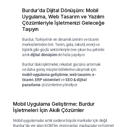
Burdur’da Dijital Dönüşüm: Mobil
Uygulama, Web Tasarım ve Yazılım
Çözümleriyle İşletmenizi Geleceğe
Taşıyın
Burdur, Türkiye’nin en dinamik üretim ve ticaret
merkezlerinden biri. Tarım, gıda, tekstil, enerji ve
lojistik gibi güçlü sektörleriyle öne çıkan bu şehirde
artık
dijital dönüşüm
de hızla yayılıyor.
Burdur’daki işletmeler, rekabet gücünü artırmak
ve daha geniş müşteri kitlelerine ulaşmak için
mobil uygulama geliştirme
,
web tasarım
,
e-
ticaret
,
ERP sistemleri
ve
SEO & dijital
pazarlama
çözümlerine yöneliyor.
Mobil Uygulama Geliştirme: Burdur
İşletmeleri İçin Akıllı Çözümler
Mobil uygulamalar artık sadece büyük markalar için değil.
Burdur’da yer alan KOBİ’ler, restoranlar, mağazalar ve hizmet