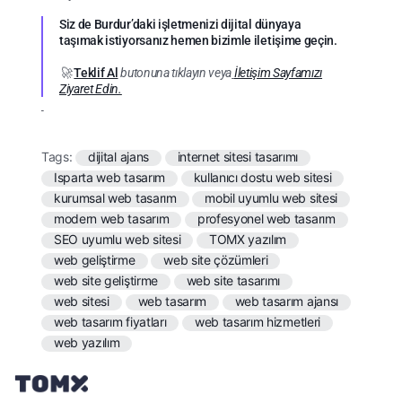
Siz de Burdur’daki işletmenizi dijital dünyaya
taşımak istiyorsanız hemen bizimle iletişime geçin.
🚀
Teklif Al
butonuna tıklayın veya
İletişim Sayfamızı
Ziyaret Edin.
Tags:
dijital ajans
internet sitesi tasarımı
Isparta web tasarım
kullanıcı dostu web sitesi
kurumsal web tasarım
mobil uyumlu web sitesi
modern web tasarım
profesyonel web tasarım
SEO uyumlu web sitesi
TOMX yazılım
web geliştirme
web site çözümleri
web site geliştirme
web site tasarımı
web sitesi
web tasarım
web tasarım ajansı
web tasarım fiyatları
web tasarım hizmetleri
web yazılım