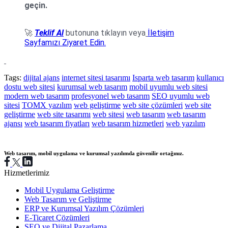
geçin.
🚀
Teklif Al
butonuna tıklayın veya
İletişim
Sayfamızı Ziyaret Edin.
Tags:
dijital ajans
internet sitesi tasarımı
Isparta web tasarım
kullanıcı
dostu web sitesi
kurumsal web tasarım
mobil uyumlu web sitesi
modern web tasarım
profesyonel web tasarım
SEO uyumlu web
sitesi
TOMX yazılım
web geliştirme
web site çözümleri
web site
geliştirme
web site tasarımı
web sitesi
web tasarım
web tasarım
ajansı
web tasarım fiyatları
web tasarım hizmetleri
web yazılım
Web tasarım, mobil uygulama ve kurumsal yazılımda güvenilir ortağınız.
Hizmetlerimiz
Mobil Uygulama Geliştirme
Web Tasarım ve Geliştirme
ERP ve Kurumsal Yazılım Çözümleri
E-Ticaret Çözümleri
SEO ve Dijital Pazarlama