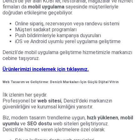
Denizli’de yer alan KOBİ’ler, restoranlar, mağazalar ve hizmet
firmaları da
mobil uygulama
sayesinde müşterileriyle
doğrudan etkileşime geçebiliyor.
Online sipariş, rezervasyon veya randevu sistemi
Müşteri sadakat programları
Push bildirimleriyle kampanya duyuruları
iOS ve Android uyumlu yerel uygulama geliştirme
Denizli’de mobil uygulama geliştirme hizmetimizle markanızı
cebine taşıyoruz.
Ürünlerimizi incelemek için tıklayınız.
Web Tasarım ve Geliştirme: Denizli Markaları İçin Güçlü Dijital Vitrin
İlk izlenim her şeydir.
Profesyonel bir
web sitesi
, Denizli’deki markanızın
güvenilirliğini ve kurumsal kimliğini yansıtır.
Biz, modern tasarım trendlerine uygun,
hızlı yüklenen
,
mobil
uyumlu
ve
SEO dostu
web siteleri geliştiriyoruz.
Denizli’de hizmet veren işletmelere özel olarak: