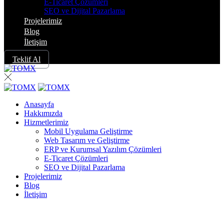
E-Ticaret Çözümleri
SEO ve Dijital Pazarlama
Projelerimiz
Blog
İletişim
Teklif Al
Anasayfa
Hakkımızda
Hizmetlerimiz
Mobil Uygulama Geliştirme
Web Tasarım ve Geliştirme
ERP ve Kurumsal Yazılım Çözümleri
E-Ticaret Çözümleri
SEO ve Dijital Pazarlama
Projelerimiz
Blog
İletişim