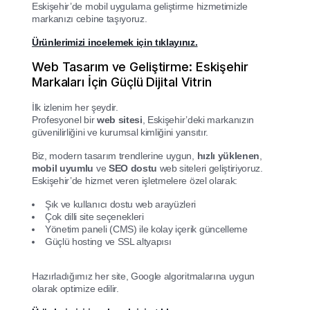
Eskişehir’de mobil uygulama geliştirme hizmetimizle
markanızı cebine taşıyoruz.
Ürünlerimizi incelemek için tıklayınız.
Web Tasarım ve Geliştirme: Eskişehir
Markaları İçin Güçlü Dijital Vitrin
İlk izlenim her şeydir.
Profesyonel bir
web sitesi
, Eskişehir’deki markanızın
güvenilirliğini ve kurumsal kimliğini yansıtır.
Biz, modern tasarım trendlerine uygun,
hızlı yüklenen
,
mobil uyumlu
ve
SEO dostu
web siteleri geliştiriyoruz.
Eskişehir’de hizmet veren işletmelere özel olarak:
Şık ve kullanıcı dostu web arayüzleri
Çok dilli site seçenekleri
Yönetim paneli (CMS) ile kolay içerik güncelleme
Güçlü hosting ve SSL altyapısı
Hazırladığımız her site, Google algoritmalarına uygun
olarak optimize edilir.