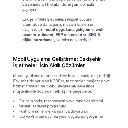
bu şehirde artık
dijital dönüşüm
de hızla
yayılıyor.
Eskişehir’deki işletmeler, rekabet gücünü
artırmak ve daha geniş müşteri kitlelerine
ulaşmak için
mobil uygulama geliştirme
,
web
tasarım
,
e-ticaret
,
ERP sistemleri
ve
SEO &
dijital pazarlama
çözümlerine yöneliyor.
Mobil Uygulama Geliştirme: Eskişehir
İşletmeleri İçin Akıllı Çözümler
Mobil uygulamalar artık sadece büyük markalar için değil.
Eskişehir’de yer alan KOBİ’ler, restoranlar, mağazalar ve
hizmet firmaları da
mobil uygulama
sayesinde
müşterileriyle doğrudan etkileşime geçebiliyor.
Online sipariş, rezervasyon veya randevu sistemi
Müşteri sadakat programları
Push bildirimleriyle kampanya duyuruları
iOS ve Android uyumlu yerel uygulama geliştirme