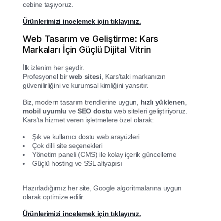
cebine taşıyoruz.
Ürünlerimizi incelemek için tıklayınız.
Web Tasarım ve Geliştirme: Kars
Markaları İçin Güçlü Dijital Vitrin
İlk izlenim her şeydir.
Profesyonel bir
web sitesi
, Kars’taki markanızın
güvenilirliğini ve kurumsal kimliğini yansıtır.
Biz, modern tasarım trendlerine uygun,
hızlı yüklenen
,
mobil uyumlu
ve
SEO dostu
web siteleri geliştiriyoruz.
Kars’ta hizmet veren işletmelere özel olarak:
Şık ve kullanıcı dostu web arayüzleri
Çok dilli site seçenekleri
Yönetim paneli (CMS) ile kolay içerik güncelleme
Güçlü hosting ve SSL altyapısı
Hazırladığımız her site, Google algoritmalarına uygun
olarak optimize edilir.
Ürünlerimizi incelemek için tıklayınız.