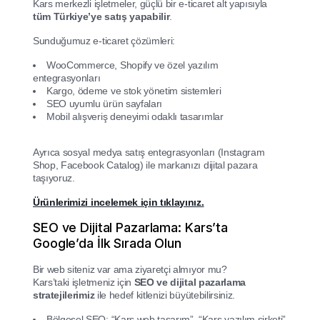
Kars merkezli işletmeler, güçlü bir e-ticaret alt yapısıyla
tüm Türkiye’ye satış yapabilir
.
Sunduğumuz e-ticaret çözümleri:
WooCommerce, Shopify ve özel yazılım
entegrasyonları
Kargo, ödeme ve stok yönetim sistemleri
SEO uyumlu ürün sayfaları
Mobil alışveriş deneyimi odaklı tasarımlar
Ayrıca sosyal medya satış entegrasyonları (Instagram
Shop, Facebook Catalog) ile markanızı dijital pazara
taşıyoruz.
Ürünlerimizi incelemek için tıklayınız.
SEO ve Dijital Pazarlama: Kars’ta
Google’da İlk Sırada Olun
Bir web siteniz var ama ziyaretçi almıyor mu?
Kars’taki işletmeniz için
SEO ve dijital pazarlama
stratejilerimiz
ile hedef kitlenizi büyütebilirsiniz.
Bölgesel SEO: “Kars web tasarım”, “Kars yazılım şirketi”