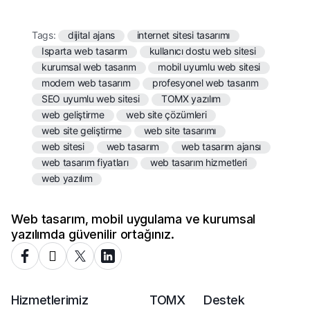
Tags:
dijital ajans
internet sitesi tasarımı
Isparta web tasarım
kullanıcı dostu web sitesi
kurumsal web tasarım
mobil uyumlu web sitesi
modern web tasarım
profesyonel web tasarım
SEO uyumlu web sitesi
TOMX yazılım
web geliştirme
web site çözümleri
web site geliştirme
web site tasarımı
web sitesi
web tasarım
web tasarım ajansı
web tasarım fiyatları
web tasarım hizmetleri
web yazılım
Web tasarım, mobil uygulama ve kurumsal
yazılımda güvenilir ortağınız.
Hizmetlerimiz
TOMX
Destek