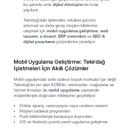
bu şehirde artık
dijital dönüşüm
de hızla
yayılıyor.
Tekirdağ’daki işletmeler, rekabet gücünü
artırmak ve daha geniş müşteri kitlelerine
ulaşmak için
mobil uygulama geliştirme
,
web
tasarım
,
e-ticaret
,
ERP sistemleri
ve
SEO &
dijital pazarlama
çözümlerine yöneliyor.
Mobil Uygulama Geliştirme: Tekirdağ
İşletmeleri İçin Akıllı Çözümler
Mobil uygulamalar artık sadece büyük markalar için değil.
Tekirdağ’da yer alan KOBİ’ler, restoranlar, mağazalar ve
hizmet firmaları da
mobil uygulama
sayesinde
müşterileriyle doğrudan etkileşime geçebiliyor.
Online sipariş, rezervasyon veya randevu sistemi
Müşteri sadakat programları
Push bildirimleriyle kampanya duyuruları
iOS ve Android uyumlu yerel uygulama geliştirme