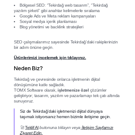
Bölgesel SEO: “Tekirdağ web tasarım”, “Tekirdağ
yazılım şirketi” gibi anahtar kelimelerle sıralama
Google Ads ve Meta reklam kampanyaları
Sosyal medya içerik planlaması
Blog yönetimi ve backlink stratejileri
SEO çalışmalarımız sayesinde Tekirdağ’daki rakiplerinizin
bir adım önüne geçin.
Ürünlerimizi incelemek için tıklayınız.
Neden Biz?
Tekirdağ ve çevresinde onlarca işletmenin dijital
dönüşümüne katkı sağladık.
TOMX Software olarak,
işletmenize özel
çözümler
geliştiriyor; tasarım, yazılım ve pazarlamayı tek çatı altında
sunuyoruz.
Siz de Tekirdağ’daki işletmenizi dijital dünyaya
taşımak istiyorsanız hemen bizimle iletişime geçin.
🚀
Teklif Al
butonuna tıklayın veya
İletişim Sayfamızı
Ziyaret Edin.