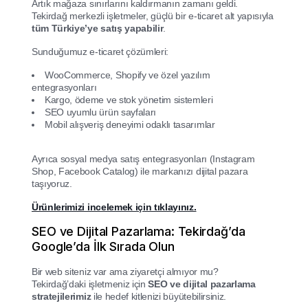
Artık mağaza sınırlarını kaldırmanın zamanı geldi.
Tekirdağ merkezli işletmeler, güçlü bir e-ticaret alt yapısıyla
tüm Türkiye’ye satış yapabilir
.
Sunduğumuz e-ticaret çözümleri:
WooCommerce, Shopify ve özel yazılım
entegrasyonları
Kargo, ödeme ve stok yönetim sistemleri
SEO uyumlu ürün sayfaları
Mobil alışveriş deneyimi odaklı tasarımlar
Ayrıca sosyal medya satış entegrasyonları (Instagram
Shop, Facebook Catalog) ile markanızı dijital pazara
taşıyoruz.
Ürünlerimizi incelemek için tıklayınız.
SEO ve Dijital Pazarlama: Tekirdağ’da
Google’da İlk Sırada Olun
Bir web siteniz var ama ziyaretçi almıyor mu?
Tekirdağ’daki işletmeniz için
SEO ve dijital pazarlama
stratejilerimiz
ile hedef kitlenizi büyütebilirsiniz.