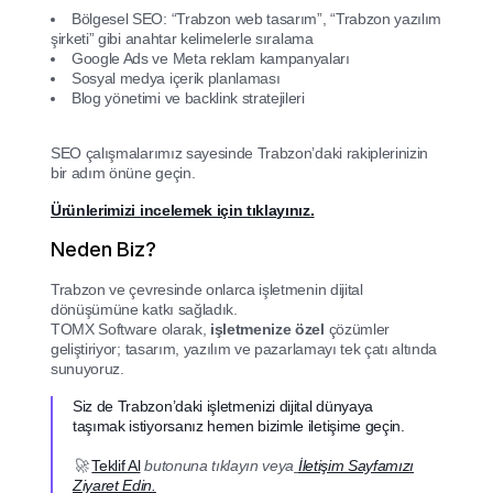
Bölgesel SEO: “Trabzon web tasarım”, “Trabzon yazılım
şirketi” gibi anahtar kelimelerle sıralama
Google Ads ve Meta reklam kampanyaları
Sosyal medya içerik planlaması
Blog yönetimi ve backlink stratejileri
SEO çalışmalarımız sayesinde Trabzon’daki rakiplerinizin
bir adım önüne geçin.
Ürünlerimizi incelemek için tıklayınız.
Neden Biz?
Trabzon ve çevresinde onlarca işletmenin dijital
dönüşümüne katkı sağladık.
TOMX Software olarak,
işletmenize özel
çözümler
geliştiriyor; tasarım, yazılım ve pazarlamayı tek çatı altında
sunuyoruz.
Siz de Trabzon’daki işletmenizi dijital dünyaya
taşımak istiyorsanız hemen bizimle iletişime geçin.
🚀
Teklif Al
butonuna tıklayın veya
İletişim Sayfamızı
Ziyaret Edin.