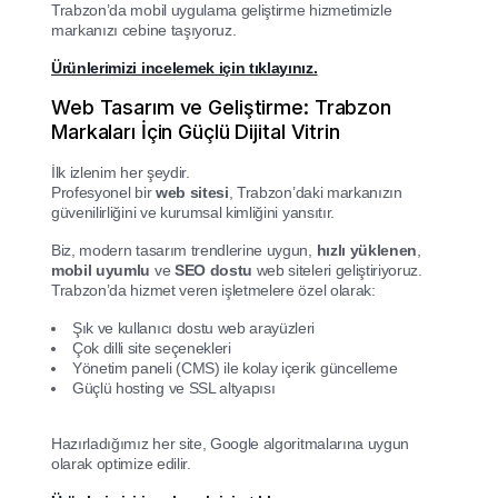
Trabzon’da mobil uygulama geliştirme hizmetimizle
markanızı cebine taşıyoruz.
Ürünlerimizi incelemek için tıklayınız.
Web Tasarım ve Geliştirme: Trabzon
Markaları İçin Güçlü Dijital Vitrin
İlk izlenim her şeydir.
Profesyonel bir
web sitesi
, Trabzon’daki markanızın
güvenilirliğini ve kurumsal kimliğini yansıtır.
Biz, modern tasarım trendlerine uygun,
hızlı yüklenen
,
mobil uyumlu
ve
SEO dostu
web siteleri geliştiriyoruz.
Trabzon’da hizmet veren işletmelere özel olarak:
Şık ve kullanıcı dostu web arayüzleri
Çok dilli site seçenekleri
Yönetim paneli (CMS) ile kolay içerik güncelleme
Güçlü hosting ve SSL altyapısı
Hazırladığımız her site, Google algoritmalarına uygun
olarak optimize edilir.