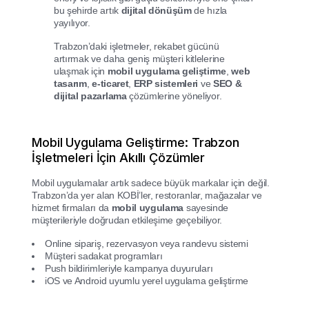
bu şehirde artık
dijital dönüşüm
de hızla
yayılıyor.
Trabzon’daki işletmeler, rekabet gücünü
artırmak ve daha geniş müşteri kitlelerine
ulaşmak için
mobil uygulama geliştirme
,
web
tasarım
,
e-ticaret
,
ERP sistemleri
ve
SEO &
dijital pazarlama
çözümlerine yöneliyor.
Mobil Uygulama Geliştirme: Trabzon
İşletmeleri İçin Akıllı Çözümler
Mobil uygulamalar artık sadece büyük markalar için değil.
Trabzon’da yer alan KOBİ’ler, restoranlar, mağazalar ve
hizmet firmaları da
mobil uygulama
sayesinde
müşterileriyle doğrudan etkileşime geçebiliyor.
Online sipariş, rezervasyon veya randevu sistemi
Müşteri sadakat programları
Push bildirimleriyle kampanya duyuruları
iOS ve Android uyumlu yerel uygulama geliştirme