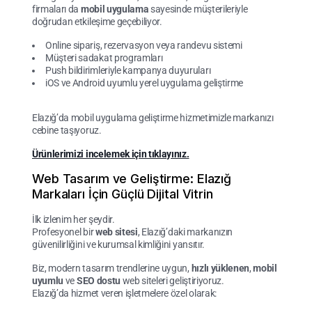
firmaları da
mobil uygulama
sayesinde müşterileriyle
doğrudan etkileşime geçebiliyor.
Online sipariş, rezervasyon veya randevu sistemi
Müşteri sadakat programları
Push bildirimleriyle kampanya duyuruları
iOS ve Android uyumlu yerel uygulama geliştirme
Elazığ’da mobil uygulama geliştirme hizmetimizle markanızı
cebine taşıyoruz.
Ürünlerimizi incelemek için tıklayınız.
Web Tasarım ve Geliştirme: Elazığ
Markaları İçin Güçlü Dijital Vitrin
İlk izlenim her şeydir.
Profesyonel bir
web sitesi
, Elazığ’daki markanızın
güvenilirliğini ve kurumsal kimliğini yansıtır.
Biz, modern tasarım trendlerine uygun,
hızlı yüklenen
,
mobil
uyumlu
ve
SEO dostu
web siteleri geliştiriyoruz.
Elazığ’da hizmet veren işletmelere özel olarak: