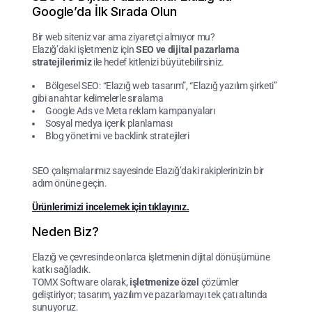
Google’da İlk Sırada Olun
Bir web siteniz var ama ziyaretçi almıyor mu?
Elazığ’daki işletmeniz için
SEO ve dijital pazarlama
stratejilerimiz
ile hedef kitlenizi büyütebilirsiniz.
Bölgesel SEO: “Elazığ web tasarım”, “Elazığ yazılım şirketi”
gibi anahtar kelimelerle sıralama
Google Ads ve Meta reklam kampanyaları
Sosyal medya içerik planlaması
Blog yönetimi ve backlink stratejileri
SEO çalışmalarımız sayesinde Elazığ’daki rakiplerinizin bir
adım önüne geçin.
Ürünlerimizi incelemek için tıklayınız.
Neden Biz?
Elazığ ve çevresinde onlarca işletmenin dijital dönüşümüne
katkı sağladık.
TOMX Software olarak,
işletmenize özel
çözümler
geliştiriyor; tasarım, yazılım ve pazarlamayı tek çatı altında
sunuyoruz.