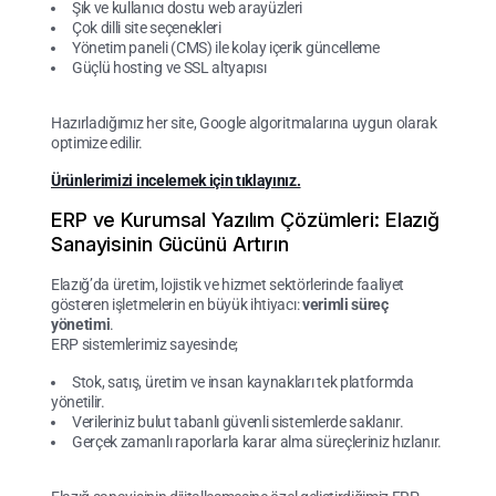
Şık ve kullanıcı dostu web arayüzleri
Çok dilli site seçenekleri
Yönetim paneli (CMS) ile kolay içerik güncelleme
Güçlü hosting ve SSL altyapısı
Hazırladığımız her site, Google algoritmalarına uygun olarak
optimize edilir.
Ürünlerimizi incelemek için tıklayınız.
ERP ve Kurumsal Yazılım Çözümleri: Elazığ
Sanayisinin Gücünü Artırın
Elazığ’da üretim, lojistik ve hizmet sektörlerinde faaliyet
gösteren işletmelerin en büyük ihtiyacı:
verimli süreç
yönetimi
.
ERP sistemlerimiz sayesinde;
Stok, satış, üretim ve insan kaynakları tek platformda
yönetilir.
Verileriniz bulut tabanlı güvenli sistemlerde saklanır.
Gerçek zamanlı raporlarla karar alma süreçleriniz hızlanır.