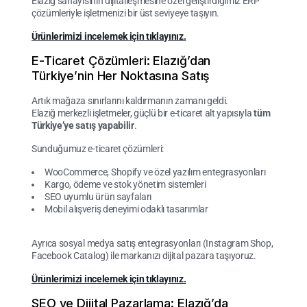
Elazığ sanayisinin dijitalleşmesine özel geliştirdiğimiz ERP
çözümleriyle işletmenizi bir üst seviyeye taşıyın.
Ürünlerimizi incelemek için tıklayınız.
E-Ticaret Çözümleri: Elazığ’dan
Türkiye’nin Her Noktasına Satış
Artık mağaza sınırlarını kaldırmanın zamanı geldi.
Elazığ merkezli işletmeler, güçlü bir e-ticaret alt yapısıyla
tüm
Türkiye’ye satış yapabilir
.
Sunduğumuz e-ticaret çözümleri:
WooCommerce, Shopify ve özel yazılım entegrasyonları
Kargo, ödeme ve stok yönetim sistemleri
SEO uyumlu ürün sayfaları
Mobil alışveriş deneyimi odaklı tasarımlar
Ayrıca sosyal medya satış entegrasyonları (Instagram Shop,
Facebook Catalog) ile markanızı dijital pazara taşıyoruz.
Ürünlerimizi incelemek için tıklayınız.
SEO ve Dijital Pazarlama: Elazığ’da