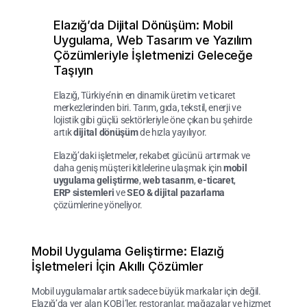
Elazığ’da Dijital Dönüşüm: Mobil
Uygulama, Web Tasarım ve Yazılım
Çözümleriyle İşletmenizi Geleceğe
Taşıyın
Elazığ, Türkiye’nin en dinamik üretim ve ticaret
merkezlerinden biri. Tarım, gıda, tekstil, enerji ve
lojistik gibi güçlü sektörleriyle öne çıkan bu şehirde
artık
dijital dönüşüm
de hızla yayılıyor.
Elazığ’daki işletmeler, rekabet gücünü artırmak ve
daha geniş müşteri kitlelerine ulaşmak için
mobil
uygulama geliştirme
,
web tasarım
,
e-ticaret
,
ERP sistemleri
ve
SEO & dijital pazarlama
çözümlerine yöneliyor.
Mobil Uygulama Geliştirme: Elazığ
İşletmeleri İçin Akıllı Çözümler
Mobil uygulamalar artık sadece büyük markalar için değil.
Elazığ’da yer alan KOBİ’ler, restoranlar, mağazalar ve hizmet