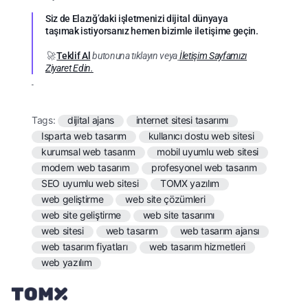
Siz de Elazığ’daki işletmenizi dijital dünyaya
taşımak istiyorsanız hemen bizimle iletişime geçin.
🚀
Teklif Al
butonuna tıklayın veya
İletişim Sayfamızı
Ziyaret Edin.
Tags:
dijital ajans
internet sitesi tasarımı
Isparta web tasarım
kullanıcı dostu web sitesi
kurumsal web tasarım
mobil uyumlu web sitesi
modern web tasarım
profesyonel web tasarım
SEO uyumlu web sitesi
TOMX yazılım
web geliştirme
web site çözümleri
web site geliştirme
web site tasarımı
web sitesi
web tasarım
web tasarım ajansı
web tasarım fiyatları
web tasarım hizmetleri
web yazılım