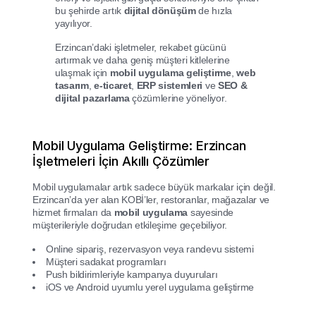
bu şehirde artık
dijital dönüşüm
de hızla
yayılıyor.
Erzincan’daki işletmeler, rekabet gücünü
artırmak ve daha geniş müşteri kitlelerine
ulaşmak için
mobil uygulama geliştirme
,
web
tasarım
,
e-ticaret
,
ERP sistemleri
ve
SEO &
dijital pazarlama
çözümlerine yöneliyor.
Mobil Uygulama Geliştirme: Erzincan
İşletmeleri İçin Akıllı Çözümler
Mobil uygulamalar artık sadece büyük markalar için değil.
Erzincan’da yer alan KOBİ’ler, restoranlar, mağazalar ve
hizmet firmaları da
mobil uygulama
sayesinde
müşterileriyle doğrudan etkileşime geçebiliyor.
Online sipariş, rezervasyon veya randevu sistemi
Müşteri sadakat programları
Push bildirimleriyle kampanya duyuruları
iOS ve Android uyumlu yerel uygulama geliştirme