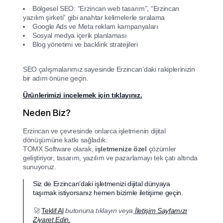
Bölgesel SEO: “Erzincan web tasarım”, “Erzincan
yazılım şirketi” gibi anahtar kelimelerle sıralama
Google Ads ve Meta reklam kampanyaları
Sosyal medya içerik planlaması
Blog yönetimi ve backlink stratejileri
SEO çalışmalarımız sayesinde Erzincan’daki rakiplerinizin
bir adım önüne geçin.
Ürünlerimizi incelemek için tıklayınız.
Neden Biz?
Erzincan ve çevresinde onlarca işletmenin dijital
dönüşümüne katkı sağladık.
TOMX Software olarak,
işletmenize özel
çözümler
geliştiriyor; tasarım, yazılım ve pazarlamayı tek çatı altında
sunuyoruz.
Siz de Erzincan’daki işletmenizi dijital dünyaya
taşımak istiyorsanız hemen bizimle iletişime geçin.
🚀
Teklif Al
butonuna tıklayın veya
İletişim Sayfamızı
Ziyaret Edin.