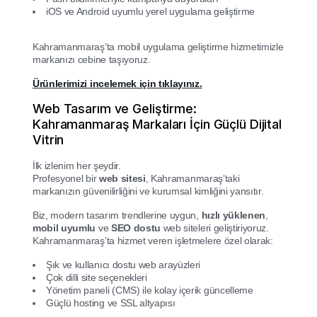
iOS ve Android uyumlu yerel uygulama geliştirme
Kahramanmaraş’ta mobil uygulama geliştirme hizmetimizle
markanızı cebine taşıyoruz.
Ürünlerimizi incelemek için tıklayınız.
Web Tasarım ve Geliştirme:
Kahramanmaraş Markaları İçin Güçlü Dijital
Vitrin
İlk izlenim her şeydir.
Profesyonel bir
web sitesi
, Kahramanmaraş’taki
markanızın güvenilirliğini ve kurumsal kimliğini yansıtır.
Biz, modern tasarım trendlerine uygun,
hızlı yüklenen
,
mobil uyumlu
ve
SEO dostu
web siteleri geliştiriyoruz.
Kahramanmaraş’ta hizmet veren işletmelere özel olarak:
Şık ve kullanıcı dostu web arayüzleri
Çok dilli site seçenekleri
Yönetim paneli (CMS) ile kolay içerik güncelleme
Güçlü hosting ve SSL altyapısı