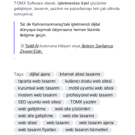
TOMX Software olarak,
işletmenize özel
çözümler
geliştiriyor; tasarım, yazılım ve pazarlamayı tek çatı altında
sunuyoruz.
Siz de Kahramanmaraş’taki işletmenizi dijital
dünyaya taşımak istiyorsanız hemen bizimle
iletişime geçin.
🚀
Teklif Al
butonuna tıklayın veya
İletişim Sayfamızı
Ziyaret Edin.
Tags:
dijital ajans
internet sitesi tasarımı
Isparta web tasarım
kullanıcı dostu web sitesi
kurumsal web tasarım
mobil uyumlu web sitesi
modern web tasarım
profesyonel web tasarım
SEO uyumlu web sitesi
TOMX yazılım
web geliştirme
web site çözümleri
web site geliştirme
web site tasarımı
web sitesi
web tasarım
web tasarım ajansı
web tasarım fiyatları
web tasarım hizmetleri