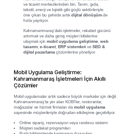
ve ticaret merkezlerinden biri. Tarım, gıda,
tekstil, enerji ve lojistik gibi güçlü sektörleriyle
öne çıkan bu şehirde artık
dijital dönüşüm
de
hızla yayılıyor.
Kahramanmaraş’daki işletmeler, rekabet gücünü
artırmak ve daha geniş müşteri kitlelerine
ulaşmak için
mobil uygulama geliştirme
,
web
tasarım
,
e-ticaret
,
ERP sistemleri
ve
SEO &
dijital pazarlama
çözümlerine yöneliyor.
Mobil Uygulama Geliştirme:
Kahramanmaraş İşletmeleri İçin Akıllı
Çözümler
Mobil uygulamalar artık sadece büyük markalar için değil.
Kahramanmaraş’ta yer alan KOBİ’ler, restoranlar,
mağazalar ve hizmet firmaları da
mobil uygulama
sayesinde müşterileriyle doğrudan etkileşime geçebiliyor.
Online sipariş, rezervasyon veya randevu sistemi
Müşteri sadakat programları
Push bildirimleriyle kampanya duyuruları