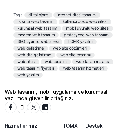
Tags:
dijital ajans
internet sitesi tasarımı
Isparta web tasarım
kullanıcı dostu web sitesi
kurumsal web tasarım
mobil uyumlu web sitesi
modern web tasarım
profesyonel web tasarım
SEO uyumlu web sitesi
TOMX yazılım
web geliştirme
web site çözümleri
web site geliştirme
web site tasarımı
web sitesi
web tasarım
web tasarım ajansı
web tasarım fiyatları
web tasarım hizmetleri
web yazılım
Web tasarım, mobil uygulama ve kurumsal
yazılımda güvenilir ortağınız.
Hizmetlerimiz
TOMX
Destek