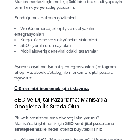
Manisa merkezli işletmeler, güçlü bir e-ticaret alt yapısıyla
tüm Türkiye’ye satış yapabilir
.
Sunduğumuz e-ticaret çözümleri:
WooCommerce, Shopify ve özel yazılım
entegrasyonları
Kargo, ödeme ve stok yönetim sistemleri
SEO uyumlu ürün sayfaları
Mobil alışveriş deneyimi odaklı tasarımlar
Ayrıca sosyal medya satış entegrasyonları (Instagram
Shop, Facebook Catalog) ile markanızı dijital pazara
taşıyoruz.
Ürünlerimizi incelemek için tıklayınız.
SEO ve Dijital Pazarlama: Manisa’da
Google’da İlk Sırada Olun
Bir web siteniz var ama ziyaretçi almıyor mu?
Manisa’daki işletmeniz için
SEO ve dijital pazarlama
stratejilerimiz
ile hedef kitlenizi büyütebilirsiniz.
Bölgesel SEO: “Manisa web tasarım”, “Manisa yazılım