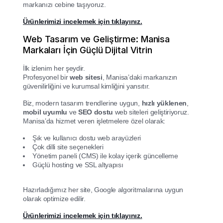
markanızı cebine taşıyoruz.
Ürünlerimizi incelemek için tıklayınız.
Web Tasarım ve Geliştirme: Manisa
Markaları İçin Güçlü Dijital Vitrin
İlk izlenim her şeydir.
Profesyonel bir
web sitesi
, Manisa’daki markanızın
güvenilirliğini ve kurumsal kimliğini yansıtır.
Biz, modern tasarım trendlerine uygun,
hızlı yüklenen
,
mobil uyumlu
ve
SEO dostu
web siteleri geliştiriyoruz.
Manisa’da hizmet veren işletmelere özel olarak:
Şık ve kullanıcı dostu web arayüzleri
Çok dilli site seçenekleri
Yönetim paneli (CMS) ile kolay içerik güncelleme
Güçlü hosting ve SSL altyapısı
Hazırladığımız her site, Google algoritmalarına uygun
olarak optimize edilir.
Ürünlerimizi incelemek için tıklayınız.