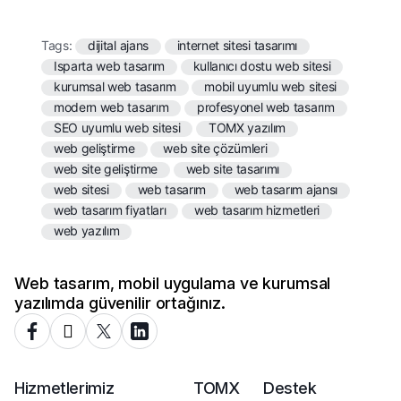
Tags:
dijital ajans
internet sitesi tasarımı
Isparta web tasarım
kullanıcı dostu web sitesi
kurumsal web tasarım
mobil uyumlu web sitesi
modern web tasarım
profesyonel web tasarım
SEO uyumlu web sitesi
TOMX yazılım
web geliştirme
web site çözümleri
web site geliştirme
web site tasarımı
web sitesi
web tasarım
web tasarım ajansı
web tasarım fiyatları
web tasarım hizmetleri
web yazılım
Web tasarım, mobil uygulama ve kurumsal
yazılımda güvenilir ortağınız.
Hizmetlerimiz
TOMX
Destek