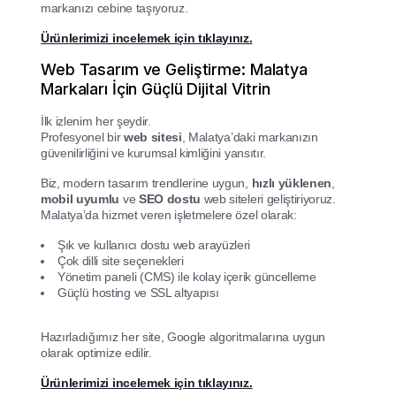
markanızı cebine taşıyoruz.
Ürünlerimizi incelemek için tıklayınız.
Web Tasarım ve Geliştirme: Malatya
Markaları İçin Güçlü Dijital Vitrin
İlk izlenim her şeydir.
Profesyonel bir
web sitesi
, Malatya’daki markanızın
güvenilirliğini ve kurumsal kimliğini yansıtır.
Biz, modern tasarım trendlerine uygun,
hızlı yüklenen
,
mobil uyumlu
ve
SEO dostu
web siteleri geliştiriyoruz.
Malatya’da hizmet veren işletmelere özel olarak:
Şık ve kullanıcı dostu web arayüzleri
Çok dilli site seçenekleri
Yönetim paneli (CMS) ile kolay içerik güncelleme
Güçlü hosting ve SSL altyapısı
Hazırladığımız her site, Google algoritmalarına uygun
olarak optimize edilir.
Ürünlerimizi incelemek için tıklayınız.