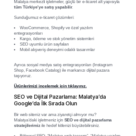
Malatya merkezli işletmeler, güçlü bir e-ticaret alt yapısıyla
tüm Türkiye’ye satış yapabilir
.
Sunduğumuz e-ticaret çözümleri:
WooCommerce, Shopify ve özel yazılım
entegrasyonları
Kargo, ödeme ve stok yönetim sistemleri
SEO uyumlu ürün sayfaları
Mobil alışveriş deneyimi odaklı tasarımlar
Ayrıca sosyal medya satış entegrasyonları (Instagram
Shop, Facebook Catalog) ile markanızı dijital pazara
taşıyoruz.
Ürünlerimizi incelemek için tıklayınız.
SEO ve Dijital Pazarlama: Malatya’da
Google’da İlk Sırada Olun
Bir web siteniz var ama ziyaretçi almıyor mu?
Malatya’daki işletmeniz için
SEO ve dijital pazarlama
stratejilerimiz
ile hedef kitlenizi büyütebilirsiniz.
Bölgesel SEO: “Malatya web tasarım”, “Malatya yazılım