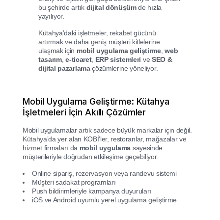
bu şehirde artık
dijital dönüşüm
de hızla
yayılıyor.
Kütahya’daki işletmeler, rekabet gücünü
artırmak ve daha geniş müşteri kitlelerine
ulaşmak için
mobil uygulama geliştirme
,
web
tasarım
,
e-ticaret
,
ERP sistemleri
ve
SEO &
dijital pazarlama
çözümlerine yöneliyor.
Mobil Uygulama Geliştirme: Kütahya
İşletmeleri İçin Akıllı Çözümler
Mobil uygulamalar artık sadece büyük markalar için değil.
Kütahya’da yer alan KOBİ’ler, restoranlar, mağazalar ve
hizmet firmaları da
mobil uygulama
sayesinde
müşterileriyle doğrudan etkileşime geçebiliyor.
Online sipariş, rezervasyon veya randevu sistemi
Müşteri sadakat programları
Push bildirimleriyle kampanya duyuruları
iOS ve Android uyumlu yerel uygulama geliştirme