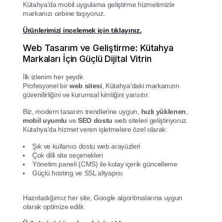
Kütahya’da mobil uygulama geliştirme hizmetimizle
markanızı cebine taşıyoruz.
Ürünlerimizi incelemek için tıklayınız.
Web Tasarım ve Geliştirme: Kütahya
Markaları İçin Güçlü Dijital Vitrin
İlk izlenim her şeydir.
Profesyonel bir
web sitesi
, Kütahya’daki markanızın
güvenilirliğini ve kurumsal kimliğini yansıtır.
Biz, modern tasarım trendlerine uygun,
hızlı yüklenen
,
mobil uyumlu
ve
SEO dostu
web siteleri geliştiriyoruz.
Kütahya’da hizmet veren işletmelere özel olarak:
Şık ve kullanıcı dostu web arayüzleri
Çok dilli site seçenekleri
Yönetim paneli (CMS) ile kolay içerik güncelleme
Güçlü hosting ve SSL altyapısı
Hazırladığımız her site, Google algoritmalarına uygun
olarak optimize edilir.