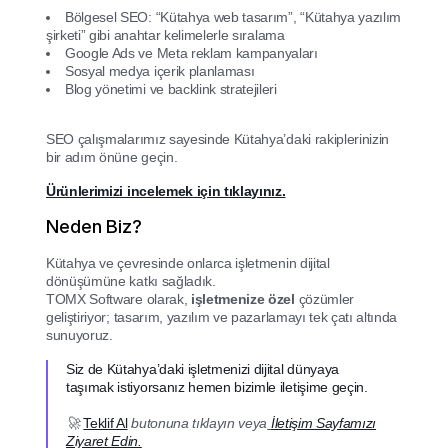
Bölgesel SEO: “Kütahya web tasarım”, “Kütahya yazılım
şirketi” gibi anahtar kelimelerle sıralama
Google Ads ve Meta reklam kampanyaları
Sosyal medya içerik planlaması
Blog yönetimi ve backlink stratejileri
SEO çalışmalarımız sayesinde Kütahya’daki rakiplerinizin
bir adım önüne geçin.
Ürünlerimizi incelemek için tıklayınız.
Neden Biz?
Kütahya ve çevresinde onlarca işletmenin dijital
dönüşümüne katkı sağladık.
TOMX Software olarak,
işletmenize özel
çözümler
geliştiriyor; tasarım, yazılım ve pazarlamayı tek çatı altında
sunuyoruz.
Siz de Kütahya’daki işletmenizi dijital dünyaya
taşımak istiyorsanız hemen bizimle iletişime geçin.
🚀
Teklif Al
butonuna tıklayın veya
İletişim Sayfamızı
Ziyaret Edin.