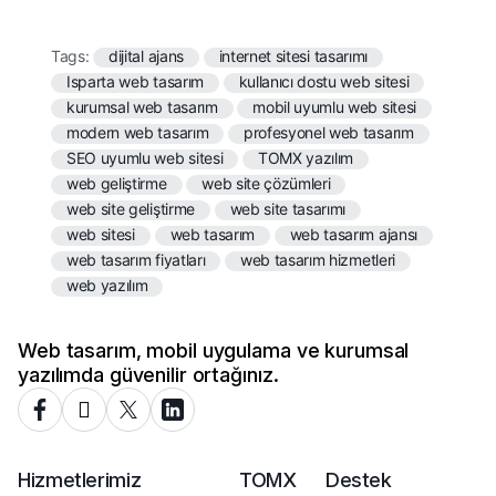
Tags:
dijital ajans
internet sitesi tasarımı
Isparta web tasarım
kullanıcı dostu web sitesi
kurumsal web tasarım
mobil uyumlu web sitesi
modern web tasarım
profesyonel web tasarım
SEO uyumlu web sitesi
TOMX yazılım
web geliştirme
web site çözümleri
web site geliştirme
web site tasarımı
web sitesi
web tasarım
web tasarım ajansı
web tasarım fiyatları
web tasarım hizmetleri
web yazılım
Web tasarım, mobil uygulama ve kurumsal
yazılımda güvenilir ortağınız.
Hizmetlerimiz
TOMX
Destek