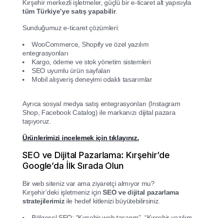
Kırşehir merkezli işletmeler, güçlü bir e-ticaret alt yapısıyla
tüm Türkiye’ye satış yapabilir
.
Sunduğumuz e-ticaret çözümleri:
WooCommerce, Shopify ve özel yazılım
entegrasyonları
Kargo, ödeme ve stok yönetim sistemleri
SEO uyumlu ürün sayfaları
Mobil alışveriş deneyimi odaklı tasarımlar
Ayrıca sosyal medya satış entegrasyonları (Instagram
Shop, Facebook Catalog) ile markanızı dijital pazara
taşıyoruz.
Ürünlerimizi incelemek için tıklayınız.
SEO ve Dijital Pazarlama: Kırşehir’de
Google’da İlk Sırada Olun
Bir web siteniz var ama ziyaretçi almıyor mu?
Kırşehir’deki işletmeniz için
SEO ve dijital pazarlama
stratejilerimiz
ile hedef kitlenizi büyütebilirsiniz.
Bölgesel SEO: “Kırşehir web tasarım”, “Kırşehir yazılım