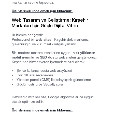
markanızı cebine taşıyoruz.
Ürünlerimizi incelemek için tıklayınız.
Web Tasarım ve Geliştirme: Kırşehir
Markaları İçin Güçlü Dijital Vitrin
İlk izlenim her şeydir.
Profesyonel bir
web sitesi
, Kırşehir’deki markanızın
güvenilirliğini ve kurumsal kimliğini yansıtır.
Biz, modern tasarım trendlerine uygun,
hızlı yüklenen
,
mobil uyumlu
ve
SEO dostu
web siteleri geliştiriyoruz.
Kırşehir’de hizmet veren işletmelere özel olarak:
Şık ve kullanıcı dostu web arayüzleri
Çok dilli site seçenekleri
Yönetim paneli (CMS) ile kolay içerik güncelleme
Güçlü hosting ve SSL altyapısı
Hazırladığımız her site, Google algoritmalarına uygun
olarak optimize edilir.
Ürünlerimizi incelemek için tıklayınız.