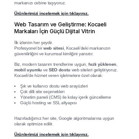
markanızı cebine taşıyoruz.
Ürünlerimizi incelemek için tıklayınız.
Web Tasarım ve Geliştirme: Kocaeli
Markaları İçin Güçlü Dijital Vitrin
İlk izlenim her şeydir.
Profesyonel bir
web sitesi
, Kocaeli’deki markanızın
güvenilirliğini ve kurumsal kimliğini yansıtır.
Biz, modern tasarım trendlerine uygun,
hızlı yüklenen
,
mobil uyumlu
ve
SEO dostu
web siteleri geliştiriyoruz.
Kocaeli’de hizmet veren işletmelere özel olarak:
Şık ve kullanıcı dostu web arayüzleri
Çok dilli site seçenekleri
Yönetim paneli (CMS) ile kolay içerik güncelleme
Güçlü hosting ve SSL altyapısı
Hazırladığımız her site, Google algoritmalarına uygun
olarak optimize edilir.
Ürünlerimizi incelemek için tıklayınız.