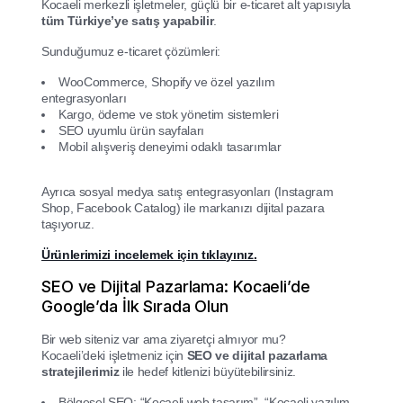
Kocaeli merkezli işletmeler, güçlü bir e-ticaret alt yapısıyla
tüm Türkiye’ye satış yapabilir
.
Sunduğumuz e-ticaret çözümleri:
WooCommerce, Shopify ve özel yazılım
entegrasyonları
Kargo, ödeme ve stok yönetim sistemleri
SEO uyumlu ürün sayfaları
Mobil alışveriş deneyimi odaklı tasarımlar
Ayrıca sosyal medya satış entegrasyonları (Instagram
Shop, Facebook Catalog) ile markanızı dijital pazara
taşıyoruz.
Ürünlerimizi incelemek için tıklayınız.
SEO ve Dijital Pazarlama: Kocaeli’de
Google’da İlk Sırada Olun
Bir web siteniz var ama ziyaretçi almıyor mu?
Kocaeli’deki işletmeniz için
SEO ve dijital pazarlama
stratejilerimiz
ile hedef kitlenizi büyütebilirsiniz.
Bölgesel SEO: “Kocaeli web tasarım”, “Kocaeli yazılım