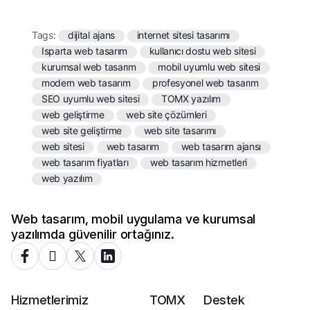
Tags:
dijital ajans
internet sitesi tasarımı
Isparta web tasarım
kullanıcı dostu web sitesi
kurumsal web tasarım
mobil uyumlu web sitesi
modern web tasarım
profesyonel web tasarım
SEO uyumlu web sitesi
TOMX yazılım
web geliştirme
web site çözümleri
web site geliştirme
web site tasarımı
web sitesi
web tasarım
web tasarım ajansı
web tasarım fiyatları
web tasarım hizmetleri
web yazılım
Web tasarım, mobil uygulama ve kurumsal
yazılımda güvenilir ortağınız.
Hizmetlerimiz
TOMX
Destek